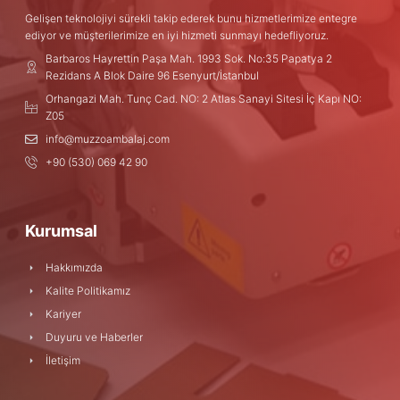
Gelişen teknolojiyi sürekli takip ederek bunu hizmetlerimize entegre
ediyor ve müşterilerimize en iyi hizmeti sunmayı hedefliyoruz.
Barbaros Hayrettin Paşa Mah. 1993 Sok. No:35 Papatya 2
Rezidans A Blok Daire 96 Esenyurt/İstanbul
Orhangazi Mah. Tunç Cad. NO: 2 Atlas Sanayi Sitesi İç Kapı NO:
Z05
info@muzzoambalaj.com
+90 (530) 069 42 90
Kurumsal
Hakkımızda
Kalite Politikamız
Kariyer
Duyuru ve Haberler
İletişim