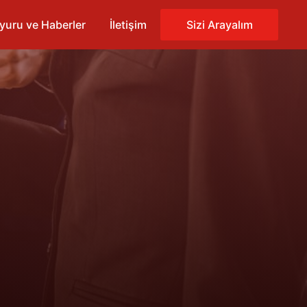
yuru ve Haberler
İletişim
Sizi Arayalım